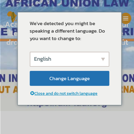
Académie d'été du Kilimandjaro sur
We've detected you might be
speaking a different language. Do
le droit de l'Union africaine et le
you want to change to:
droit public de l'Afrique (4 - 15 août
2025)
English
Change Language
Close and do not switch language