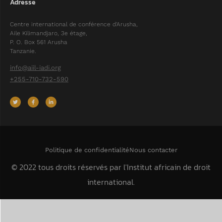
Adresse
Centre international de conférence d'Arusha,
Aile Kilimandjaro, 3e étage,
P. O. Box 561 Arusha
Tanzanie.
info@aiil-iadi.org
+255-710-732-590
Politique de confidentialité
Nous contacter
© 2022 tous droits réservés par l'Institut africain de droit
international.