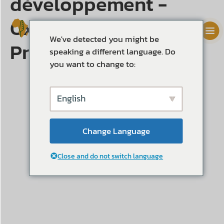
développement -
Oxford University
We've detected you might be
Press
speaking a different language. Do
you want to change to:
English
Change Language
Close and do not switch language